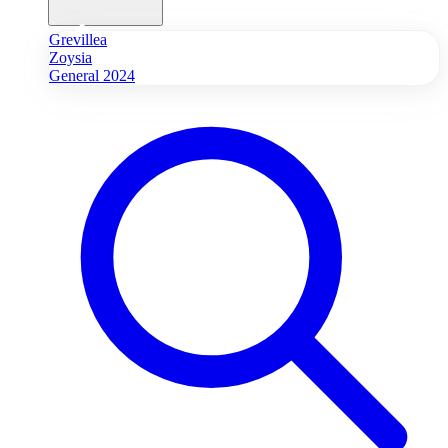
Grevillea
Zoysia
General 2024