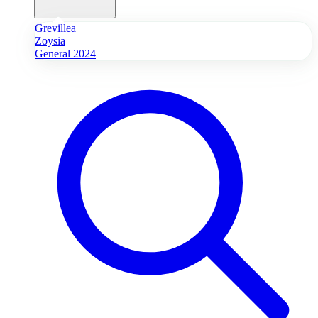
Grevillea
Zoysia
General 2024