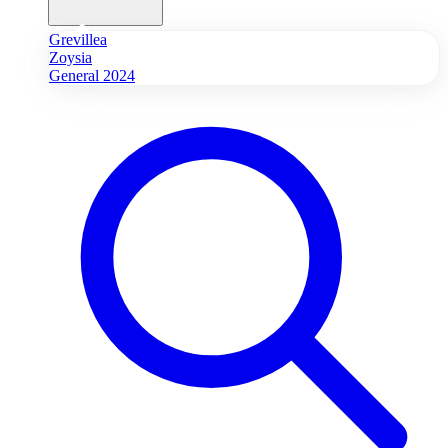
Grevillea
Zoysia
General 2024